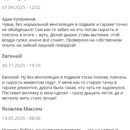
07.09.2025 - 12:02
Адам Куприянов
Чувак, без нормальной вентиляции в подвале и гараже точно
не обойдёшься! Сам как-то забил на это, потом сырость и
плесень в итоге – жуть. Делай дырки, ставь вытяжки, чтоб
воздух гулял, иначе всё сгниёт. Проверено на собственном
опыте, не лайкай лишний геморрой!
Евгений
30.11.2025 - 14:10
Евгений: Ну без вентиляции в подвале тоска полная, плесень
и сырость моментом сядут. У меня как-то старую тачку в
гараже ремонтил, духота была такая, что чуть не задохнулся.
Поставил вытяжку и окна сделал – сразу дышать легче, да и
металлу жить стало лучше!
Яковлев Максим
14.05.2026 - 08:06
Максим: Ребята, вентиляция в подвале — это не шутки! У