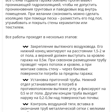
Все стены подвала гаража обильно пропитывают
проникающей гидроизоляцией, чтобы не допустить
проникновения грунтовых и паводковых вод внутрь
помещения. При желании сэкономить можно сделать
изоляцию при помощи песка – разместить его под пол,
утрамбовать и покрыть стены керамзитом или
текстилем.
Все работы проходят в несколько этапов:
Закрепление вытяжного воздуховода. Его
нижний конец монтируют на расстоянии 1,5-2 м
от пола, а верхний должен выступать за кровлю
гаража на 0,5м. При сквозном размещении трубу
проводят через потолок и кровлю, а при
монтаже сквозь стену – через боковые
поверхности погреба за пределы гаража;
Установка приточной трубы. Нижний
отдел устанавливают в погреб в
противоположном вытяжке углу, и фиксируют на
0,5 м от пола. Другим концом труба выходит
наружу на 0,2-0,3м над поверхностью почвы;
Контроль воздушной тяги, вставка в
окончания труб металлической сетки с мелкими