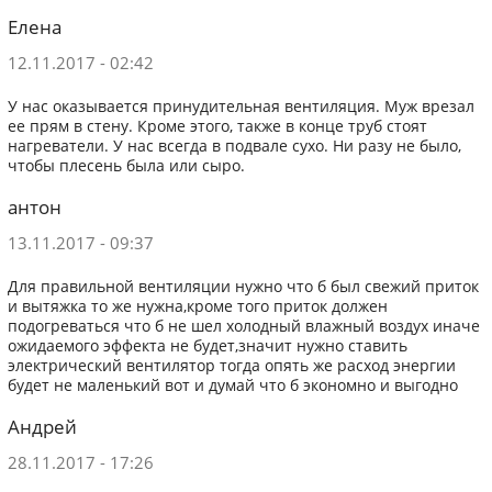
Елена
12.11.2017 - 02:42
У нас оказывается принудительная вентиляция. Муж врезал
ее прям в стену. Кроме этого, также в конце труб стоят
нагреватели. У нас всегда в подвале сухо. Ни разу не было,
чтобы плесень была или сыро.
антон
13.11.2017 - 09:37
Для правильной вентиляции нужно что б был свежий приток
и вытяжка то же нужна,кроме того приток должен
подогреваться что б не шел холодный влажный воздух иначе
ожидаемого эффекта не будет,значит нужно ставить
электрический вентилятор тогда опять же расход энергии
будет не маленький вот и думай что б экономно и выгодно
Андрей
28.11.2017 - 17:26