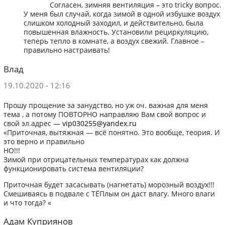
Согласен, зимняя вентиляция – это tricky вопрос.
У меня был случай, когда зимой в одной избушке воздух
слишком холодный заходил, и действительно, была
повышенная влажность. Установили рециркуляцию,
теперь тепло в комнате, а воздух свежий. Главное –
правильно настраивать!
Влад
19.10.2020 - 12:16
Прошу прощение за занудство, но уж оч. важная для меня
тема , а потому ПОВТОРНО направляю Вам свой вопрос и
свой эл.адрес —
vip030255@yandex.ru
«Приточная, вытяжная — всё понятно. Это вообще, теория. И
это верно и правильно
НО!!!
Зимой при отрицательных температурах как должна
функционировать система вентиляции?
Приточная будет засасывать (нагнетать) морозный воздух!!!
Смешиваясь в подвале с ТЁПлым он даст влагу. Много влаги
и что тогда? «
Адам Куприянов