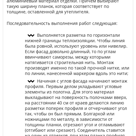
алюминиевый материал отделки. Причем выбирают
такую ширину планок, которая соответствует по
толщине, оставленной для утеплителя.
Последовательность выполнения работ следующая:
Выполняется разметка по горизонтали
нижней границы теплоизоляции. Чтобы линия
была ровной, используют уровень или нивелир.
Если фасад довольно длинный, то по углам
ввинчивают саморезы, между которыми
натягивается строительная нить. Монтаж
производят именно по такой прочной нитке, или
по линии, нанесенной маркером вдоль это нити;
Начиная с углов фасада начинают монтаж
профиля. Первым делом укладывают угловые
элементы из полотна. Для этого материал
выкладывают на поверхность полочками вверх,
на расстоянии 40 см от краев делаются линию
разметки поперек профиля и отчерчивают угол
так, чтобы он был прямым. Болгаркой или
ножницами по металлу, в зависимости от
толщины планки, отрезают угол и отламывают
(отгибают или срезают). Соединитель ставится
на один из отрезков, при этом планка профиля