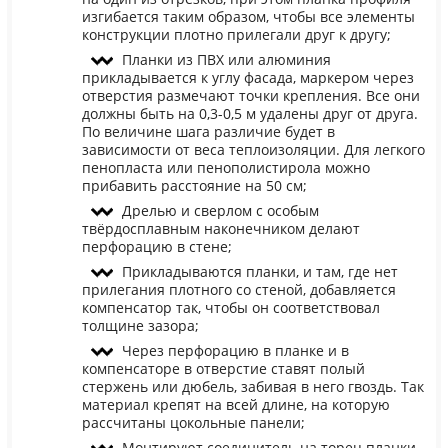
изгибается таким образом, чтобы все элементы
конструкции плотно прилегали друг к другу;
Планки из ПВХ или алюминия
прикладывается к углу фасада, маркером через
отверстия размечают точки крепления. Все они
должны быть на 0,3-0,5 м удалены друг от друга.
По величине шага различие будет в
зависимости от веса теплоизоляции. Для легкого
пенопласта или пенополистирола можно
прибавить расстояние на 50 см;
Дрелью и сверлом с особым
твёрдосплавным наконечником делают
перфорацию в стене;
Прикладываются планки, и там, где нет
прилегания плотного со стеной, добавляется
компенсатор так, чтобы он соответствовал
толщине зазора;
Через перфорацию в планке и в
компенсаторе в отверстие ставят полый
стержень или дюбель, забивая в него гвоздь. Так
материал крепят на всей длине, на которую
рассчитаны цокольные панели;
Монтируют соединитель на торец планки