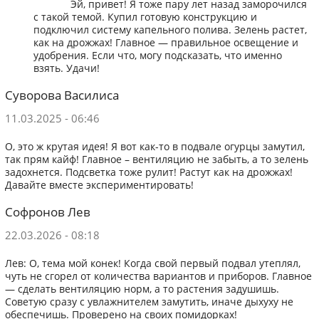
Эй, привет! Я тоже пару лет назад заморочился
с такой темой. Купил готовую конструкцию и
подключил систему капельного полива. Зелень растет,
как на дрожжах! Главное — правильное освещение и
удобрения. Если что, могу подсказать, что именно
взять. Удачи!
Суворова Василиса
11.03.2025 - 06:46
О, это ж крутая идея! Я вот как-то в подвале огурцы замутил,
так прям кайф! Главное – вентиляцию не забыть, а то зелень
задохнется. Подсветка тоже рулит! Растут как на дрожжах!
Давайте вместе экспериментировать!
Софронов Лев
22.03.2026 - 08:18
Лев: О, тема мой конек! Когда свой первый подвал утеплял,
чуть не сгорел от количества вариантов и приборов. Главное
— сделать вентиляцию норм, а то растения задушишь.
Советую сразу с увлажнителем замутить, иначе дыхуху не
обеспечишь. Проверено на своих помидорках!