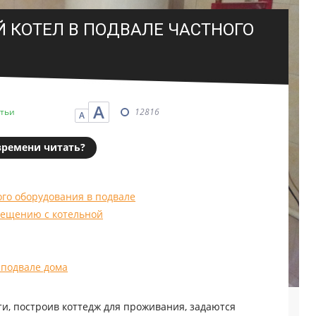
Й КОТЕЛ В ПОДВАЛЕ ЧАСТНОГО
А
атьи
12816
А
времени читать?
ого оборудования в подвале
мещению с котельной
 подвале дома
, построив коттедж для проживания, задаются