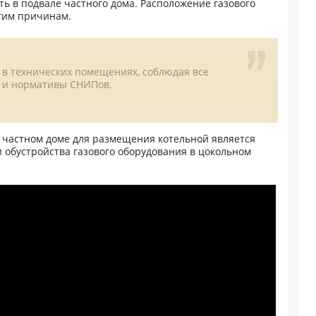
ть в подвале частного дома. Расположение газового
гим причинам.
т в технических помещениях, соблюдая все
а и нормативы СНИПов.
 частном доме для размещения котельной является
 обустройства газового оборудования в цокольном