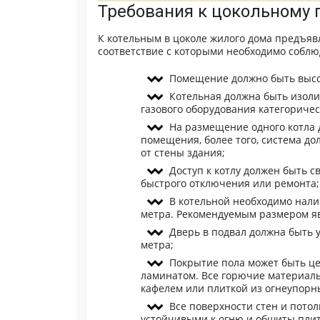
Требования к цокольному
К котельным в цоколе жилого дома предъяв
соответствие с которыми необходимо собл
Помещение должно быть высот
Котельная должна быть изоли
газового оборудования категориче
На размещение одного котла
помещения, более того, система до
от стены здания;
Доступ к котлу должен быть с
быстрого отключения или ремонта;
В котельной необходимо нали
метра. Рекомендуемым размером явл
Дверь в подвал должна быть 
метра;
Покрытие пола может быть це
ламинатом. Все горючие материалы
кафелем или плиткой из огнеупорн
Все поверхности стен и пото
устойчивыми к огню и обшиты плитк