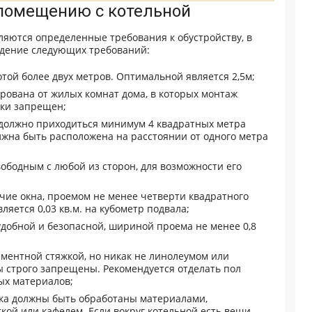
 помещению с котельной
ляются определенные требования к обустройству, в
юдение следующих требований:
ой более двух метров. Оптимальной является 2,5м;
рована от жилых комнат дома, в которых монтаж
ски запрещен;
 должно приходиться минимум 4 квадратных метра
лжна быть расположена на расстоянии от одного метра
вободным с любой из сторон, для возможности его
чие окна, проемом не менее четверти квадратного
яется 0,03 кв.м. на кубометр подвала;
удобной и безопасной, шириной проема не менее 0,8
ментной стяжкой, но никак не линолеумом или
 строго запрещены. Рекомендуется отделать пол
ых материалов;
лка должны быть обработаны материалами,
ой или кафелем. Если вокруг котельной есть вещи,