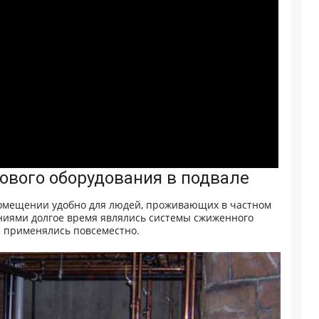
зового оборудования в подвале
помещении удобно для людей, проживающих в частном
ениями долгое время являлись системы сжиженного
я применялись повсеместно.