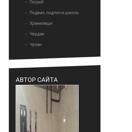
Погреб
Подвал, подпол и цоколь
Хранилище
Чердак
Чулан
АВТОР САЙТА